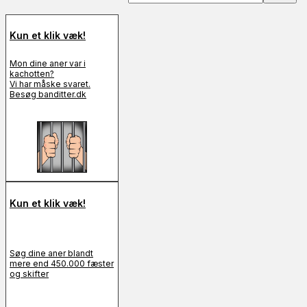
Kun et klik væk!
Mon dine aner var i
kachotten?
Vi har måske svaret.
Besøg banditter.dk
Kun et klik væk!
Søg dine aner blandt
mere end 450.000 fæster
og skifter