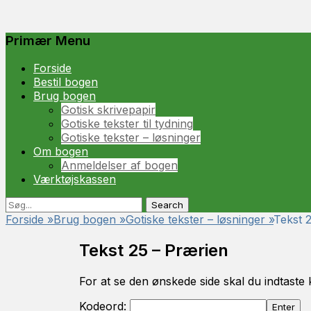
Primær Menu
Spring
Forside
til
Bestil bogen
indhold
Brug bogen
Gotisk skrivepapir
Gotiske tekster til tydning
Gotiske tekster – løsninger
Om bogen
Anmeldelser af bogen
Værktøjskassen
Søg
Søg
efter:
Forside
»
Brug bogen
»
Gotiske tekster – løsninger
»
Tekst 
Tekst 25 – Prærien
For at se den ønskede side skal du indtaste 
Kodeord: