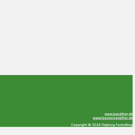
www.banditter.dk
www.faesterogskifter.dk
Copyright © 2024 Fløjborg Formidling