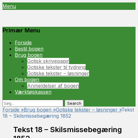
Menu
Gotisk
- lær at læse og skrive gotisk
Primær Menu
Spring
Forside
til
Bestil bogen
indhold
Brug bogen
Gotisk skrivepapir
Gotiske tekster til tydning
Gotiske tekster – løsninger
Om bogen
Anmeldelser af bogen
Værktøjskassen
Søg
Søg
efter:
Forside
»
Brug bogen
»
Gotiske tekster – løsninger
»
Tekst
18 – Skilsmissebegæring 1852
Tekst 18 – Skilsmissebegæring