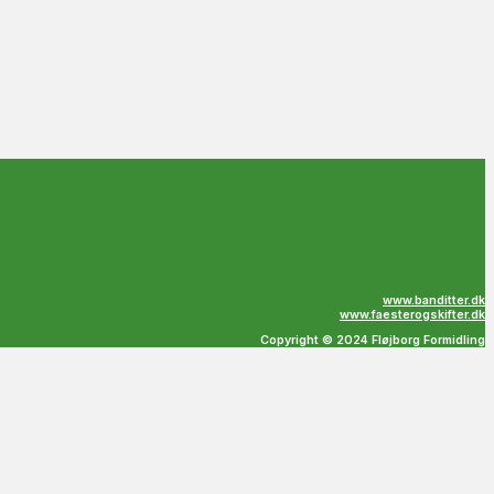
www.banditter.dk
www.faesterogskifter.dk
Copyright © 2024 Fløjborg Formidling