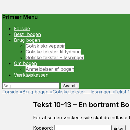
Primær Menu
Spring
Forside
til
Bestil bogen
indhold
Brug bogen
Gotisk skrivepapir
Gotiske tekster til tydning
Gotiske tekster – løsninger
Om bogen
Anmeldelser af bogen
Værktøjskassen
Søg
Søg
efter:
Forside
»
Brug bogen
»
Gotiske tekster – løsninger
»
Tekst 
Tekst 10-13 – En bortrømt B
For at se den ønskede side skal du indtaste 
Kodeord: